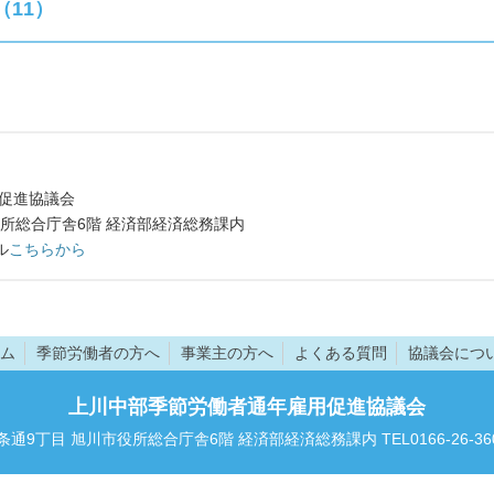
11）
促進協議会
所総合庁舎6階 経済部経済総務課内
ル
こちらから
ム
季節労働者の方へ
事業主の方へ
よくある質問
協議会につ
上川中部季節労働者通年雇用促進協議会
7条通9丁目 旭川市役所総合庁舎6階 経済部経済総務課内 TEL0166-26-3601 F