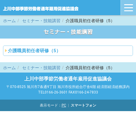
tog
nav
ホーム
セミナー・技能講習
介護職員初任者研修（5）
セミナー・技能講習
介護職員初任者研修（5）
ホーム
セミナー・技能講習
介護職員初任者研修（5）
上川中部季節労働者通年雇用促進協議会
〒070-8525 旭川市7条通9丁目 旭川市役所総合庁舎6階 経済部経済総務課内
TEL0166-26-3601 FAX0166-24-7833
表示モード：
PC
スマートフォン