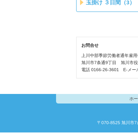
玉掛け ３日間（3）
お問合せ
上川中部季節労働者通年雇用
旭川市7条通9丁目 旭川市役
電話 0166-26-3601 E-メー
ホー
〒070-8525 旭川市