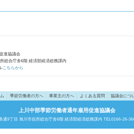
促進協議会
所総合庁舎6階 経済部経済総務課内
ル
こちらから
ム
季節労働者の方へ
事業主の方へ
よくある質問
協議会につ
上川中部季節労働者通年雇用促進協議会
7条通9丁目 旭川市役所総合庁舎6階 経済部経済総務課内 TEL0166-26-3601 F