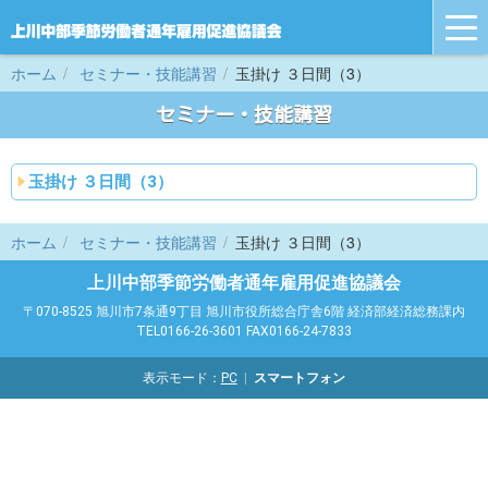
tog
nav
ホーム
セミナー・技能講習
玉掛け ３日間（3）
セミナー・技能講習
玉掛け ３日間（3）
ホーム
セミナー・技能講習
玉掛け ３日間（3）
上川中部季節労働者通年雇用促進協議会
〒070-8525 旭川市7条通9丁目 旭川市役所総合庁舎6階 経済部経済総務課内
TEL0166-26-3601 FAX0166-24-7833
表示モード：
PC
スマートフォン