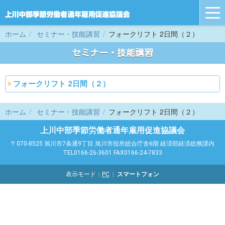
tog
nav
ホーム
セミナー・技能講習
フォークリフト 2日間（２）
セミナー・技能講習
フォークリフト 2日間（２）
ホーム
セミナー・技能講習
フォークリフト 2日間（２）
上川中部季節労働者通年雇用促進協議会
〒070-8525 旭川市7条通9丁目 旭川市役所総合庁舎6階 経済部経済総務課内
TEL0166-26-3601 FAX0166-24-7833
表示モード：
PC
スマートフォン