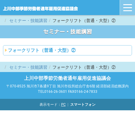
tog
nav
セミナー・技能講習
フォークリフト（普通・大型）②
セミナー・技能講習
フォークリフト（普通・大型）②
セミナー・技能講習
フォークリフト（普通・大型）②
上川中部季節労働者通年雇用促進協議会
〒070-8525 旭川市7条通9丁目 旭川市役所総合庁舎6階 経済部経済総務課内
TEL0166-26-3601 FAX0166-24-7833
表示モード：
PC
スマートフォン