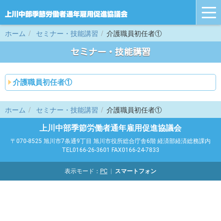
tog
nav
ホーム
セミナー・技能講習
介護職員初任者①
セミナー・技能講習
介護職員初任者①
ホーム
セミナー・技能講習
介護職員初任者①
上川中部季節労働者通年雇用促進協議会
〒070-8525 旭川市7条通9丁目 旭川市役所総合庁舎6階 経済部経済総務課内
TEL0166-26-3601 FAX0166-24-7833
表示モード：
PC
スマートフォン