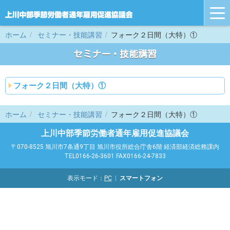
tog
nav
ホーム
セミナー・技能講習
フォーク２日間（大特）①
セミナー・技能講習
フォーク２日間（大特）①
ホーム
セミナー・技能講習
フォーク２日間（大特）①
上川中部季節労働者通年雇用促進協議会
〒070-8525 旭川市7条通9丁目 旭川市役所総合庁舎6階 経済部経済総務課内
TEL0166-26-3601 FAX0166-24-7833
表示モード：
PC
スマートフォン