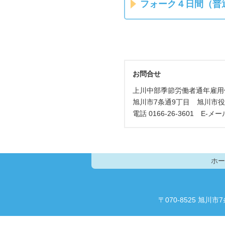
フォーク４日間（普
お問合せ
上川中部季節労働者通年雇用
旭川市7条通9丁目 旭川市役
電話 0166-26-3601 E-メー
ホー
〒070-8525 旭川市