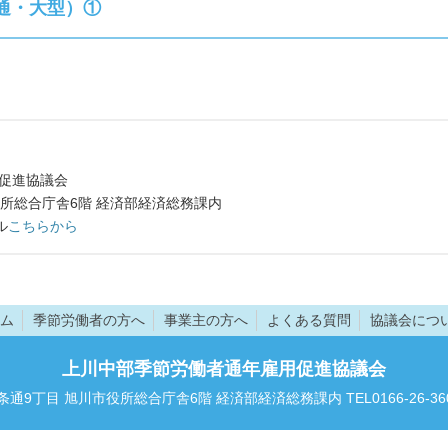
通・大型）①
促進協議会
所総合庁舎6階 経済部経済総務課内
ル
こちらから
ム
季節労働者の方へ
事業主の方へ
よくある質問
協議会につ
上川中部季節労働者通年雇用促進協議会
7条通9丁目 旭川市役所総合庁舎6階 経済部経済総務課内 TEL0166-26-3601 F