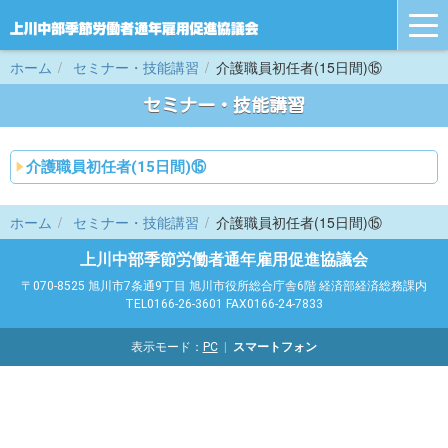
tog
nav
ホーム
セミナー・技能講習
介護職員初任者(15日間)⑮
セミナー・技能講習
介護職員初任者(15日間)⑮
ホーム
セミナー・技能講習
介護職員初任者(15日間)⑮
上川中部季節労働者通年雇用促進協議会
〒070-8525 旭川市7条通9丁目 旭川市役所総合庁舎6階 経済部経済総務課内
TEL0166-26-3601 FAX0166-24-7833
表示モード：
PC
スマートフォン