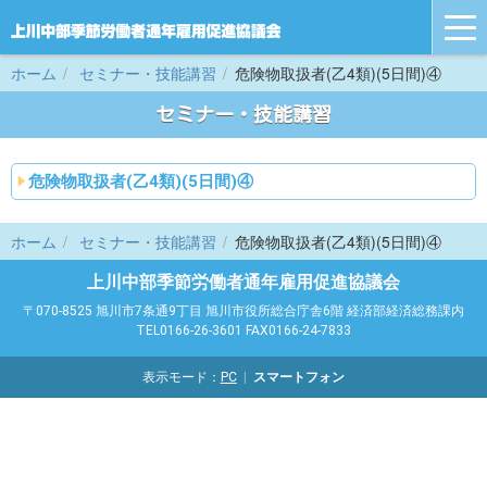
tog
nav
ホーム
セミナー・技能講習
危険物取扱者(乙4類)(5日間)④
セミナー・技能講習
危険物取扱者(乙4類)(5日間)④
ホーム
セミナー・技能講習
危険物取扱者(乙4類)(5日間)④
上川中部季節労働者通年雇用促進協議会
〒070-8525 旭川市7条通9丁目 旭川市役所総合庁舎6階 経済部経済総務課内
TEL0166-26-3601 FAX0166-24-7833
表示モード：
PC
スマートフォン