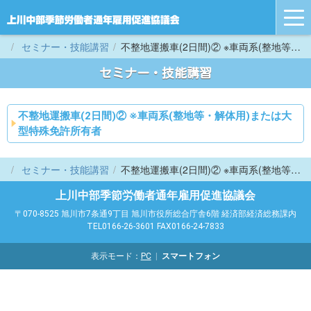
tog
nav
セミナー・技能講習
不整地運搬車(2日間)② ※車両系(整地等・解体用)または大型特殊免許所有者
セミナー・技能講習
不整地運搬車(2日間)② ※車両系(整地等・解体用)または大
型特殊免許所有者
セミナー・技能講習
不整地運搬車(2日間)② ※車両系(整地等・解体用)または大型特殊免許所有者
上川中部季節労働者通年雇用促進協議会
〒070-8525 旭川市7条通9丁目 旭川市役所総合庁舎6階 経済部経済総務課内
TEL0166-26-3601 FAX0166-24-7833
表示モード：
PC
スマートフォン