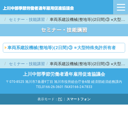
tog
nav
セミナー・技能講習
車両系建設機械(整地等)(2日間)③ ※大型特殊免許所有者
セミナー・技能講習
車両系建設機械(整地等)(2日間)③ ※大型特殊免許所有者
セミナー・技能講習
車両系建設機械(整地等)(2日間)③ ※大型特殊免許所有者
上川中部季節労働者通年雇用促進協議会
〒070-8525 旭川市7条通9丁目 旭川市役所総合庁舎6階 経済部経済総務課内
TEL0166-26-3601 FAX0166-24-7833
表示モード：
PC
スマートフォン