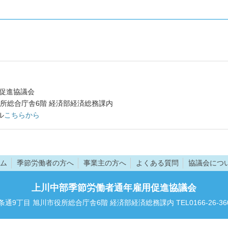
促進協議会
所総合庁舎6階 経済部経済総務課内
ル
こちらから
ム
季節労働者の方へ
事業主の方へ
よくある質問
協議会につ
上川中部季節労働者通年雇用促進協議会
7条通9丁目 旭川市役所総合庁舎6階 経済部経済総務課内 TEL0166-26-3601 F