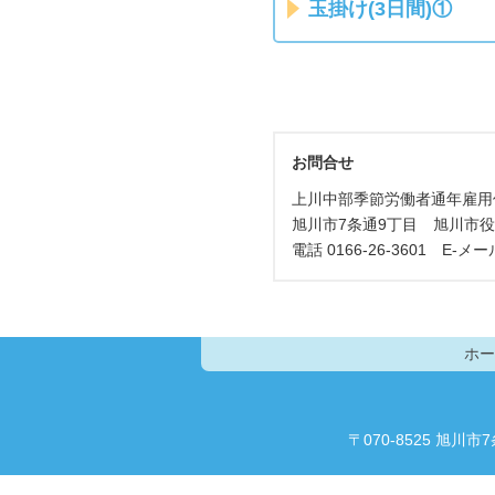
玉掛け(3日間)①
お問合せ
上川中部季節労働者通年雇用
旭川市7条通9丁目 旭川市役
電話 0166-26-3601 E-メー
ホー
〒070-8525 旭川市