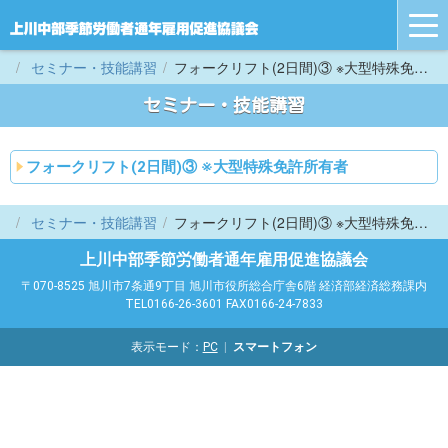
tog
nav
セミナー・技能講習
フォークリフト(2日間)③ ※大型特殊免許所有者
セミナー・技能講習
フォークリフト(2日間)③ ※大型特殊免許所有者
セミナー・技能講習
フォークリフト(2日間)③ ※大型特殊免許所有者
上川中部季節労働者通年雇用促進協議会
〒070-8525 旭川市7条通9丁目 旭川市役所総合庁舎6階 経済部経済総務課内
TEL0166-26-3601 FAX0166-24-7833
表示モード：
PC
スマートフォン