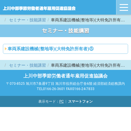
tog
nav
セミナー・技能講習
車両系建設機械(整地等)(大特免許所有者)⑤
セミナー・技能講習
車両系建設機械(整地等)(大特免許所有者)⑤
セミナー・技能講習
車両系建設機械(整地等)(大特免許所有者)⑤
上川中部季節労働者通年雇用促進協議会
〒070-8525 旭川市7条通9丁目 旭川市役所総合庁舎6階 経済部経済総務課内
TEL0166-26-3601 FAX0166-24-7833
表示モード：
PC
スマートフォン