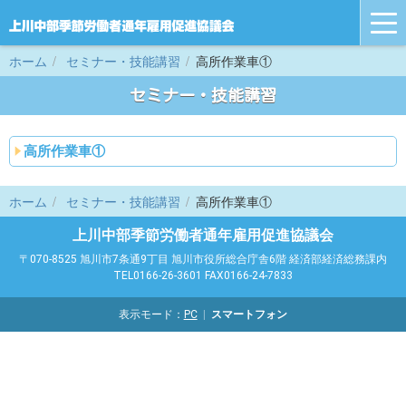
tog
nav
ホーム
セミナー・技能講習
高所作業車①
セミナー・技能講習
高所作業車①
ホーム
セミナー・技能講習
高所作業車①
上川中部季節労働者通年雇用促進協議会
〒070-8525 旭川市7条通9丁目 旭川市役所総合庁舎6階 経済部経済総務課内
TEL0166-26-3601 FAX0166-24-7833
表示モード：
PC
スマートフォン