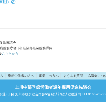
体用）②
促進協議会
所総合庁舎6階 経済部経済総務課内
ル
こちらから
ム
季節労働者の方へ
事業主の方へ
よくある質問
協議会につ
上川中部季節労働者通年雇用促進協議会
7条通9丁目 旭川市役所総合庁舎6階 経済部経済総務課内 TEL0166-26-3601 F