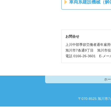
車両系建設機械（解
お問合せ
上川中部季節労働者通年雇用
旭川市7条通9丁目 旭川市役
電話 0166-26-3601 E-メー
ホー
〒070-8525 旭川市