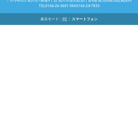
〒070-8525 旭川市7条通9丁目 旭川市役所総合庁舎6階 経済部経済総務課内
TEL0166-26-3601 FAX0166-24-7833
表示モード：
PC
スマートフォン