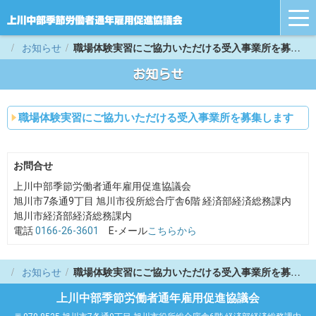
tog
nav
お知らせ
職場体験実習にご協力いただける受入事業所を募集します
お知らせ
職場体験実習にご協力いただける受入事業所を募集します
お問合せ
上川中部季節労働者通年雇用促進協議会
旭川市7条通9丁目 旭川市役所総合庁舎6階 経済部経済総務課内
旭川市経済部経済総務課内
電話
0166-26-3601
E-メール
こちらから
お知らせ
職場体験実習にご協力いただける受入事業所を募集します
上川中部季節労働者通年雇用促進協議会