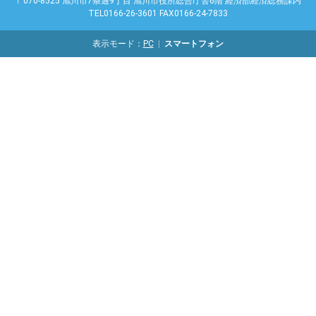
〒070-8525 旭川市7条通9丁目 旭川市役所総合庁舎6階 経済部経済総務課内
TEL0166-26-3601 FAX0166-24-7833
表示モード：
PC
スマートフォン