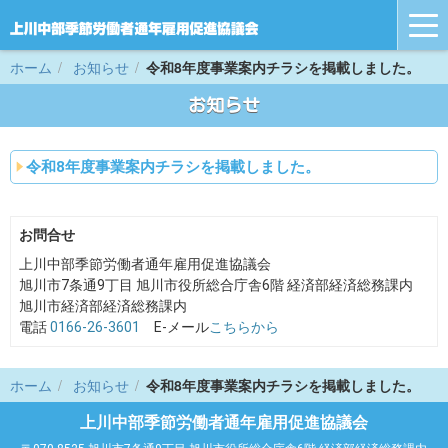
tog
nav
ホーム
お知らせ
令和8年度事業案内チラシを掲載しました。
お知らせ
令和8年度事業案内チラシを掲載しました。
お問合せ
上川中部季節労働者通年雇用促進協議会
旭川市7条通9丁目 旭川市役所総合庁舎6階 経済部経済総務課内
旭川市経済部経済総務課内
電話
0166-26-3601
E-メール
こちらから
ホーム
お知らせ
令和8年度事業案内チラシを掲載しました。
上川中部季節労働者通年雇用促進協議会